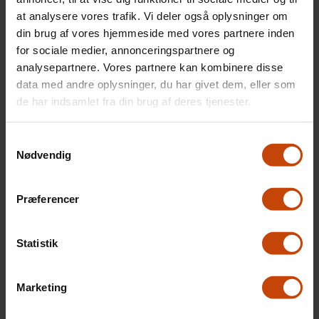
EAN: 5798000430723
27 skal Svendborg Søfartsskole
at analysere vores trafik. Vi deler også oplysninger om
+45 62 21 04 84 ·
mindst én gang om året informere
din brug af vores hjemmeside med vores partnere inden
Generel:
offentligheden om den generelle
for sociale medier, annonceringspartnere og
info@svesoef.dk
/
analysepartnere. Vores partnere kan kombinere disse
aktivitet i vores
Kursus:
data med andre oplysninger, du har givet dem, eller som
whistleblowerordning.
kursus@svesoef.dk
de har indsamlet fra din brug af deres tjenester.
· CVR-nr. 64305018
Svendborg Søfartsskole er
Samtykkevalg
forpligtet til at offentliggøre
Nødvendig
oplysninger om antallet af
modtagne indberetninger samt
Bliv elev
Præferencer
udfaldet af disse, herunder antal
afviste indberetninger, antal
realitetsbehandlede indberetninger,
Statistik
samt antal indberetninger, der har
givet anledning til
Uddannelser
Marketing
politianmeldelse.
Uddannelser