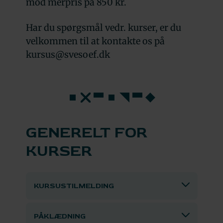
mod merpris på 850 kr.
Har du spørgsmål vedr. kurser, er du
velkommen til at kontakte os på
kursus@svesoef.dk
GENERELT FOR
KURSER
KURSUSTILMELDING
Husk at oplyse dit fulde navn og cpr.
PÅKLÆDNING
nr. Den information du opgiver