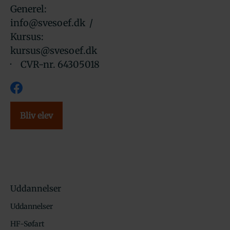
Generel:
info@svesoef.dk
/
Kursus:
kursus@svesoef.dk
· CVR-nr. 64305018
Bliv elev
Uddannelser
Uddannelser
HF-Søfart