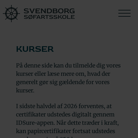
Uddannelser
Om skolen
Alle kurser
Uddannelser
Om skolen
Alle kurser
KURSER
HF-Søfart
Medarbejdere
Genopfriskning
På denne side kan du tilmelde dig vores
Ubefaren skibsassistent
Dokumentation
Søsikkerhed
kurser eller læse mere om, hvad der
generelt gør sig gældende for vores
Befaren skibsassistent
Kontakt
Brandskole
kurser.
Faciliteter
I sidste halvdel af 2026 forventes, at
certifikater udstedes digitalt gennem
SPS
IDSure-appen. Når dette træder i kraft,
kan papircertifikater fortsat udstedes
Cookiepolitik